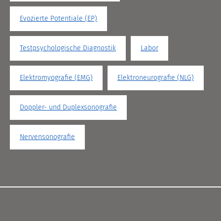
Evozierte Potentiale (EP)
Testpsychologische Diagnostik
Labor
Elektromyografie (EMG)
Elektroneurografie (NLG)
Doppler- und Duplexsonografie
Nervensonografie